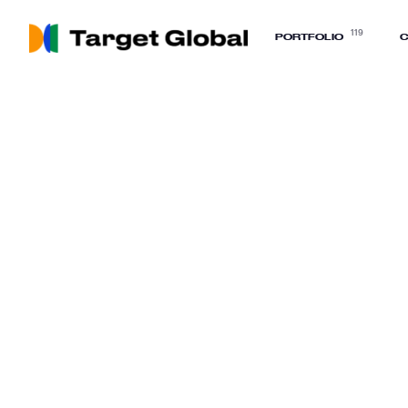
119
PORTFOLIO
C