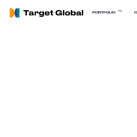
119
PORTFOLIO
C