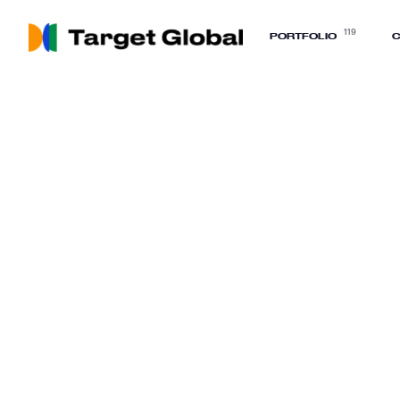
119
PORTFOLIO
C