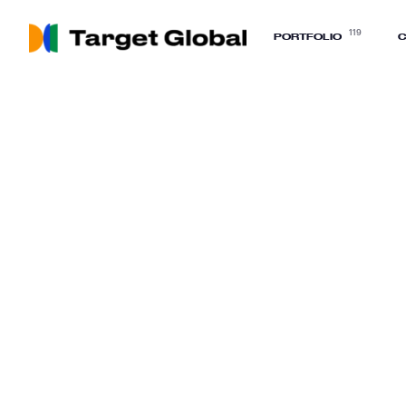
119
PORTFOLIO
C