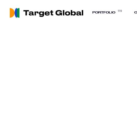
119
PORTFOLIO
C