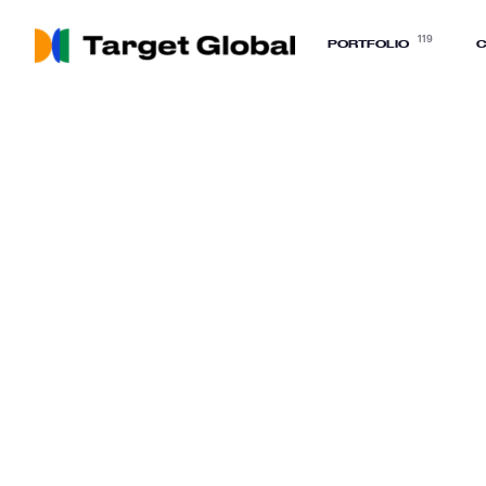
119
PORTFOLIO
C