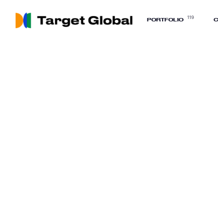
119
PORTFOLIO
C